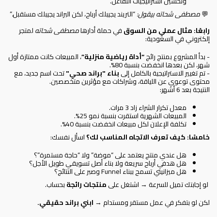
وتحسين استراتيجيات التفاعل.
💬
مصطفى شحاته بيقول
:
“التريند يجيبلك أرباح، لكن البراند يجيبلك مستقبل.”
رابعًا: مثال عملي من السوق
في حملة أدارها
مصطفى شحاته
لمتجر
إلكتروني في السعودية:
- بدأ المشروع بمنتج رائج
“أداة رياضية منزلية”
، المبيعات كانت ممتازة أول
شهر، لكن بعدها انخفضت بنسبة 80%.
- تم تغيير الاستراتيجية بالكامل إلى
بناء "براند صحي"
تحت اسم جديد، مع
محتوى توعوي عن اللياقة، وشراكات مع مؤثرين متخصصين.
النتيجة بعد 6 أشهر:
معدل تكرار الشراء زاد 3 مرات.
المبيعات الشهرية استقرت بنسبة نمو 25%.
تكلفة الإعلان لكل مبيعات انخفضت بنسبة 40%.
خامسًا: كيف تعرف الاتجاه المناسب لك؟
اسأل نفسك:
هل عندي منتج يعتمد على “موضة” ولا “حاجة مستمرة”؟
هل هدفي أرباح سريعة ولا بناء أصل تسويقي طويل الأجل؟
هل ميزانيتي تسمح ببناء Funnel وصبر على النتائج؟
لو إجابتك تميل للسرعة → اشتغل على
منتجات رائجة
بحساب.
لكن لو بتفكر في عمل مستقر ومستدام →
ابني براند حقيقي
.