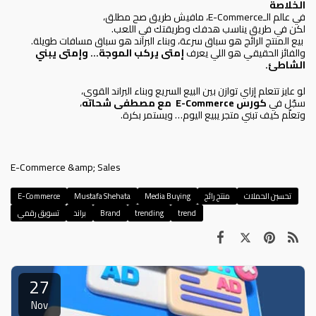
الخلاصة
في عالم الـE-Commerce، مافيش طريق صح مطلق،
لكن في طريق يناسب هدفك وطريقتك في اللعب.
بيع المنتج الرائج هو سباق سرعة، وبناء البراند هو سباق مسافات طويلة.
والفائز الحقيقي هو اللي يعرف
إمتى يركب الموجة… وإمتى يبني
الشاطئ
.
لو عايز تتعلم إزاي توازن بين البيع السريع وبناء البراند القوي،
سجّل في
كورس
E-Commerce
مع مصطفى شحاته
،
وتعلّم كيف تبني متجر يبيع اليوم… ويستمر بكرة.
E-Commerce &amp; Sales
تحسين الحملات
منتج رائج
Media Buying
Mustafa Shehata
E-Commerce
trend
trending
Brand
براند
تسويق رقمي
27
Nov