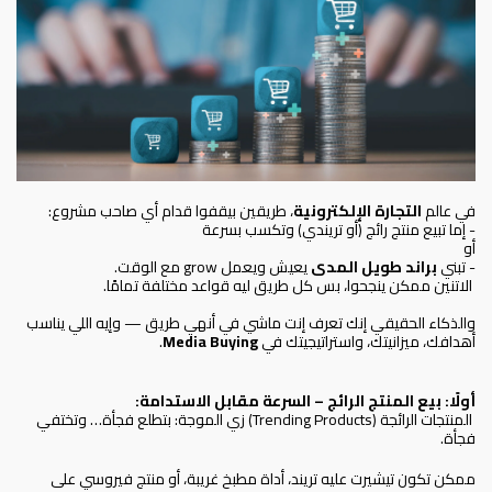
في عالم
التجارة الإلكترونية
، طريقين بيقفوا قدام أي صاحب مشروع:
- إما تبيع منتج رائج (أو تريندي) وتكسب بسرعة
أو
- تبني
براند طويل المدى
يعيش ويعمل grow مع الوقت.
الاتنين ممكن ينجحوا، بس كل طريق ليه قواعد مختلفة تمامًا.
والذكاء الحقيقي إنك تعرف إنت ماشي في أنهي طريق — وإيه اللي يناسب
أهدافك، ميزانيتك، واستراتيجيتك في
Media Buying
.
أولًا: بيع المنتج الرائج – السرعة مقابل الاستدامة:
المنتجات الرائجة (Trending Products) زي الموجة: بتطلع فجأة… وتختفي
فجأة.
ممكن تكون تيشيرت عليه تريند، أداة مطبخ غريبة، أو منتج فيروسي على