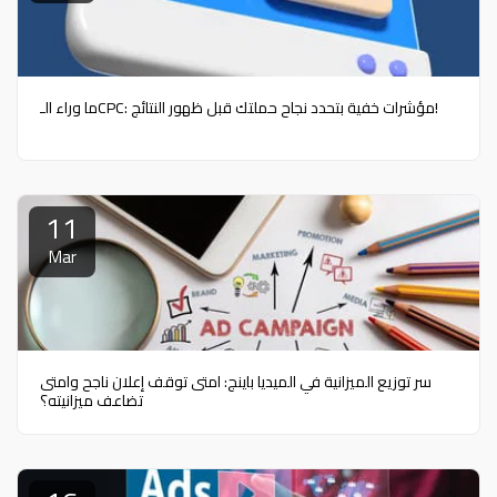
ما وراء الـCPC: مؤشرات خفية بتحدد نجاح حملتك قبل ظهور النتائج!
11
Mar
سر توزيع الميزانية في الميديا باينج: امتى توقف إعلان ناجح وامتى
تضاعف ميزانيته؟