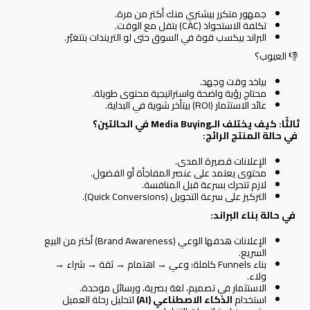
جمهور متكرر بيشتري منك أكتر من مرة.
تكلفة الاستحواذ (CAC) بتقل مع الوقت.
البراند بيكسب قوة في السوق حتى لو التريندات بتتغيّر.
👎 العيوب؟
بياخد وقت وجهد.
محتاج رؤية واضحة واستراتيجية محتوى طويلة.
عائد الاستثمار (ROI) بيتأخر شوية في البداية.
ثالثًا: كيف يختلف الـ
Media Buying
في الحالتين؟
في حالة المنتج الرائج
:
الإعلانات قصيرة المدى.
محتوى يعتمد على عنصر المفاجأة أو الفضول.
لازم تتحرك بسرعة قبل المنافسة.
التركيز على سرعة التحويل (Quick Conversions).
في حالة بناء البراند
:
الإعلانات هدفها الوعي (Brand Awareness) أكتر من البيع
السريع.
بناء Funnels كاملة: وعي → اهتمام → ثقة → شراء →
ولاء.
الاستثمار في تصميم، لغة بصرية، ورسائل موحدة.
استخدام
الذكاء الاصطناعي
(AI)
لتحليل رحلة العميل