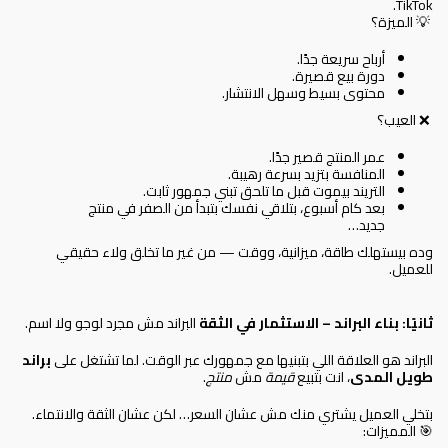
TikTok.
💡 الميزة؟
أرباح سريعة جدًا.
دورة بيع قصيرة.
محتوى بسيط وسهل الانتشار.
❌ العيب؟
عمر المنتج قصير جدًا.
المنافسة بتزيد بسرعة رهيبة.
التريند بيموت قبل ما تلحق تبني جمهور ثابت.
بعد كام أسبوع، بتلاقي نفسك بتبدأ من الصفر في منتج
جديد…
وده بيستهلك طاقة، ميزانية، ووقت — من غير ما تخلق ولاء حقيقي
للعميل.
ثانيًا: بناء البراند – الاستثمار في الثقة
البراند مش مجرد لوجو ولا اسم.
البراند هو العلاقة اللي بتبنيها مع جمهورك عبر الوقت. لما تشتغل على
براند
طويل المدى
، انت بتبيع
قيمة
مش
منتج
.
بتخلي العميل يشتري منك مش عشان السعر… لكن عشان الثقة والانتماء.
🎯 المميزات: